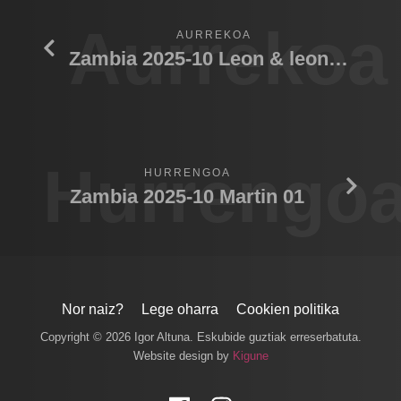
Aurrekoa
AURREKOA
Zambia 2025-10 Leon & leona pelea
Hurrengo
HURRENGOA
Zambia 2025-10 Martin 01
Nor naiz?
Lege oharra
Cookien politika
Copyright © 2026 Igor Altuna. Eskubide guztiak erreserbatuta.
Website design by
Kigune