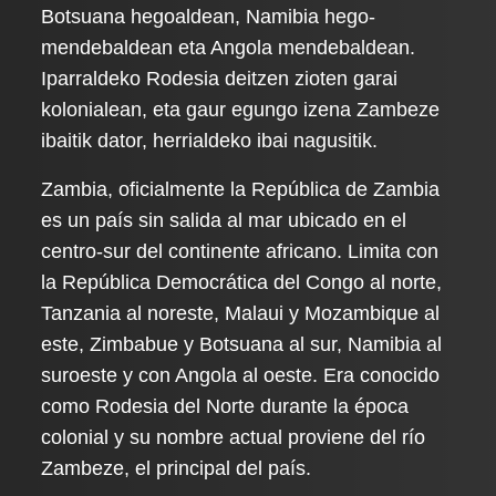
Botsuana hegoaldean, Namibia hego-
mendebaldean eta Angola mendebaldean.
Iparraldeko Rodesia deitzen zioten garai
kolonialean, eta gaur egungo izena Zambeze
ibaitik dator, herrialdeko ibai nagusitik.
Zambia, oficialmente la República de Zambia
es un país sin salida al mar ubicado en el
centro-sur del continente africano. Limita con
la República Democrática del Congo al norte,
Tanzania al noreste, Malaui y Mozambique al
este, Zimbabue y Botsuana al sur, Namibia al
suroeste y con Angola al oeste. Era conocido
como Rodesia del Norte durante la época
colonial y su nombre actual proviene del río
Zambeze, el principal del país.