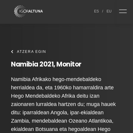
Skip to content
ES
/
EU
ATZERA EGIN
Namibia 2021, Monitor
Namibia Afrikako hego-mendebaldeko
herrialdea da, eta 1960ko hamarraldira arte
Hego Mendebaldeko Afrika deitu izan
zaionaren lurraldea hartzen du; muga hauek
ditu: iparraldean Angola, ipar-ekialdean
Zambia, mendebaldean Ozeano Atlantikoa,
ekialdean Botsuana eta hegoaldean Hego