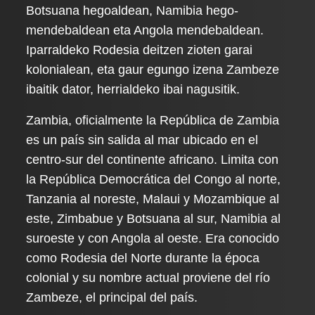
Botsuana hegoaldean, Namibia hego-
mendebaldean eta Angola mendebaldean.
Iparraldeko Rodesia deitzen zioten garai
kolonialean, eta gaur egungo izena Zambeze
ibaitik dator, herrialdeko ibai nagusitik.
Zambia, oficialmente la República de Zambia
es un país sin salida al mar ubicado en el
centro-sur del continente africano. Limita con
la República Democrática del Congo al norte,
Tanzania al noreste, Malaui y Mozambique al
este, Zimbabue y Botsuana al sur, Namibia al
suroeste y con Angola al oeste. Era conocido
como Rodesia del Norte durante la época
colonial y su nombre actual proviene del río
Zambeze, el principal del país.