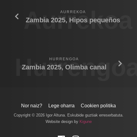
Aurrekoa
AURREKOA
Zambia 2025, Hipos pequeños
Hurrengo
HURRENGOA
Zambia 2025, Olimba canal
Nor naiz?
Lege oharra
Cookien politika
Copyright © 2026 Igor Altuna. Eskubide guztiak erreserbatuta.
Website design by
Kigune