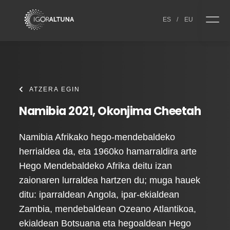
Skip to content
ES
/
EU
ATZERA EGIN
Namibia 2021, Okonjima Cheetah
Namibia Afrikako hego-mendebaldeko
herrialdea da, eta 1960ko hamarraldira arte
Hego Mendebaldeko Afrika deitu izan
zaionaren lurraldea hartzen du; muga hauek
ditu: iparraldean Angola, ipar-ekialdean
Zambia, mendebaldean Ozeano Atlantikoa,
ekialdean Botsuana eta hegoaldean Hego