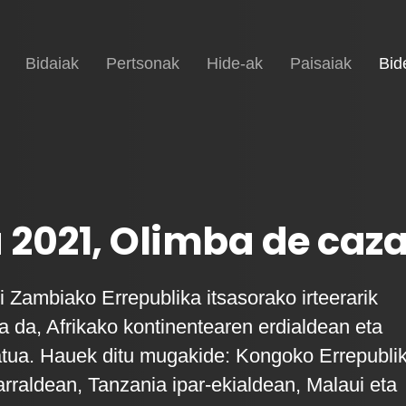
Hasiera
Bidaiak
Pertsonak
Hide-ak
Paisaiak
Bid
2021, Olimba de caz
i Zambiako Errepublika itsasorako irteerarik
a da, Afrikako kontinentearen erdialdean eta
tua. Hauek ditu mugakide: Kongoko Errepubli
rraldean, Tanzania ipar-ekialdean, Malaui eta