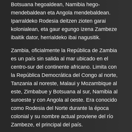
Botsuana hegoaldean, Namibia hego-
mendebaldean eta Angola mendebaldean.
Iparraldeko Rodesia deitzen zioten garai
kolonialean, eta gaur egungo izena Zambeze
ibaitik dator, herrialdeko ibai nagusitik.
Zambia, oficialmente la República de Zambia
es un país sin salida al mar ubicado en el
centro-sur del continente africano. Limita con
la República Democrática del Congo al norte,
Tanzania al noreste, Malaui y Mozambique al
este, Zimbabue y Botsuana al sur, Namibia al
suroeste y con Angola al oeste. Era conocido
como Rodesia del Norte durante la época
colonial y su nombre actual proviene del río
Zambeze, el principal del país.