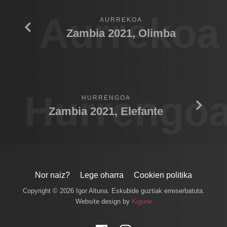
Aurrekoa
AURREKOA
Zambia 2021, Olimba
Hurrengo
HURRENGOA
Zambia 2021, Elefante
Nor naiz?
Lege oharra
Cookien politika
Copyright © 2026 Igor Altuna. Eskubide guztiak erreserbatuta.
Website design by
Kigune