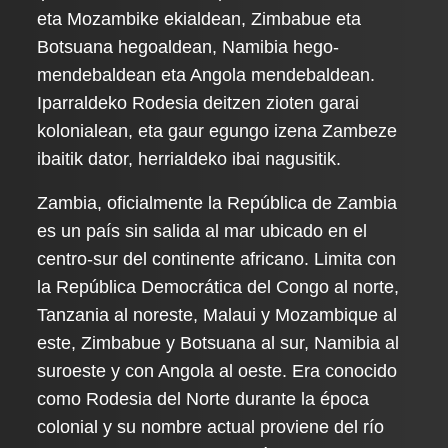
eta Mozambike ekialdean, Zimbabue eta
Botsuana hegoaldean, Namibia hego-
mendebaldean eta Angola mendebaldean.
Iparraldeko Rodesia deitzen zioten garai
kolonialean, eta gaur egungo izena Zambeze
ibaitik dator, herrialdeko ibai nagusitik.
Zambia, oficialmente la República de Zambia
es un país sin salida al mar ubicado en el
centro-sur del continente africano. Limita con
la República Democrática del Congo al norte,
Tanzania al noreste, Malaui y Mozambique al
este, Zimbabue y Botsuana al sur, Namibia al
suroeste y con Angola al oeste. Era conocido
como Rodesia del Norte durante la época
colonial y su nombre actual proviene del río