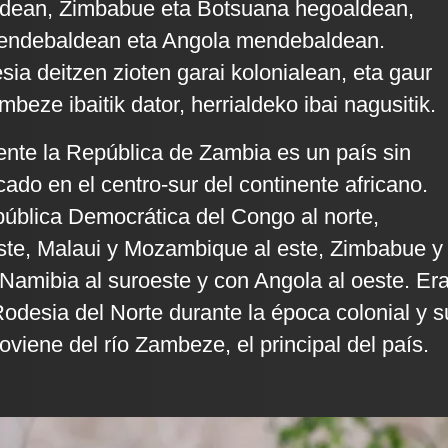
dean, Zimbabue eta Botsuana hegoaldean,
endebaldean eta Angola mendebaldean.
sia deitzen zioten garai kolonialean, eta gaur
eze ibaitik dator, herrialdeko ibai nagusitik.
ente la República de Zambia es un país sin
cado en el centro-sur del continente africano.
pública Democrática del Congo al norte,
ste, Malaui y Mozambique al este, Zimbabue y
 Namibia al suroeste y con Angola al oeste. Er
desia del Norte durante la época colonial y s
viene del río Zambeze, el principal del país.