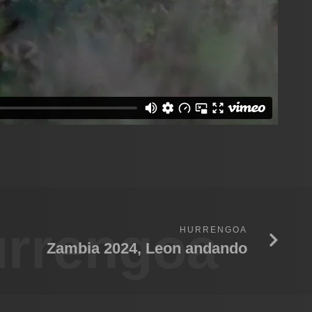
rrengoa
HURRENGOA
Zambia 2024, Leon andando