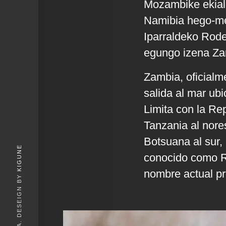
Mozambike ekial
Namibia hego-m
Iparraldeko Rode
egungo izena Zamb
Zambia, oficialm
salida al mar ubi
Limita con la Re
Tanzania al nore
Botsuana al sur,
KIGUNE
conocido como Ro
nombre actual pro