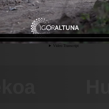
ekoa
Hu