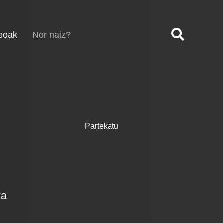
(current)
eoak
Nor naiz?
Partekatu
ka