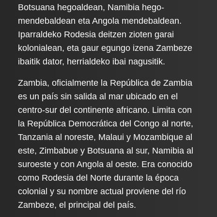
Botsuana hegoaldean, Namibia hego-
mendebaldean eta Angola mendebaldean.
Iparraldeko Rodesia deitzen zioten garai
kolonialean, eta gaur egungo izena Zambeze
ibaitik dator, herrialdeko ibai nagusitik.
Zambia, oficialmente la República de Zambia
es un país sin salida al mar ubicado en el
centro-sur del continente africano. Limita con
la República Democrática del Congo al norte,
Tanzania al noreste, Malaui y Mozambique al
este, Zimbabue y Botsuana al sur, Namibia al
suroeste y con Angola al oeste. Era conocido
como Rodesia del Norte durante la época
colonial y su nombre actual proviene del río
Zambeze, el principal del país.