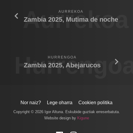
Aurrekoa
AURREKOA
Zambia 2025, Mutima de noche
Hurrengo
HURRENGOA
Zambia 2025, Abejarucos
Nor naiz?
Lege oharra
Cookien politika
Copyright © 2026 Igor Altuna. Eskubide guztiak erreserbatuta.
Website design by
Kigune