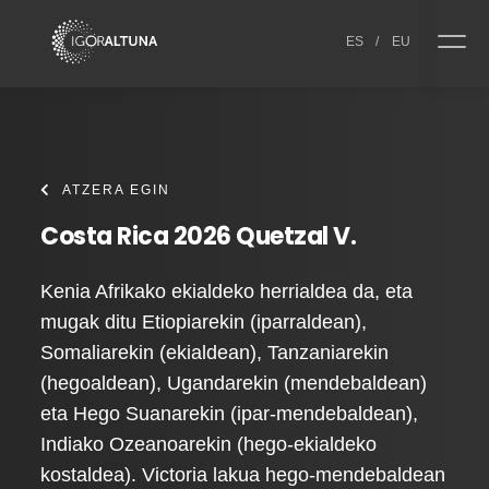
Skip to content
ES
/
EU
ATZERA EGIN
Costa Rica 2026 Quetzal V.
Kenia Afrikako ekialdeko herrialdea da, eta
mugak ditu Etiopiarekin (iparraldean),
Somaliarekin (ekialdean), Tanzaniarekin
(hegoaldean), Ugandarekin (mendebaldean)
eta Hego Suanarekin (ipar-mendebaldean),
Indiako Ozeanoarekin (hego-ekialdeko
kostaldea). Victoria lakua hego-mendebaldean