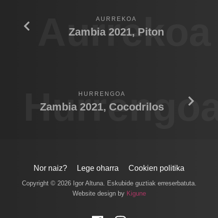
Aurrekoa
AURREKOA
Zambia 2021, Piton
Hurrengo
HURRENGOA
Zambia 2021, Cocodrilos
Nor naiz?
Lege oharra
Cookien politika
Copyright © 2026 Igor Altuna. Eskubide guztiak erreserbatuta.
Website design by
Kigune