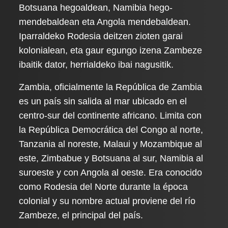
Botsuana hegoaldean, Namibia hego-
mendebaldean eta Angola mendebaldean.
Iparraldeko Rodesia deitzen zioten garai
kolonialean, eta gaur egungo izena Zambeze
ibaitik dator, herrialdeko ibai nagusitik.
Zambia, oficialmente la República de Zambia
es un país sin salida al mar ubicado en el
centro-sur del continente africano. Limita con
la República Democrática del Congo al norte,
Tanzania al noreste, Malaui y Mozambique al
este, Zimbabue y Botsuana al sur, Namibia al
suroeste y con Angola al oeste. Era conocido
como Rodesia del Norte durante la época
colonial y su nombre actual proviene del río
Zambeze, el principal del país.