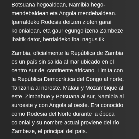
Botsuana hegoaldean, Namibia hego-
mendebaldean eta Angola mendebaldean.
Iparraldeko Rodesia deitzen zioten garai
kolonialean, eta gaur egungo izena Zambeze
ibaitik dator, herrialdeko ibai nagusitik.
Zambia, oficialmente la República de Zambia
es un país sin salida al mar ubicado en el
centro-sur del continente africano. Limita con
la República Democrática del Congo al norte,
Tanzania al noreste, Malaui y Mozambique al
este, Zimbabue y Botsuana al sur, Namibia al
suroeste y con Angola al oeste. Era conocido
como Rodesia del Norte durante la época
colonial y su nombre actual proviene del río
Zambeze, el principal del país.