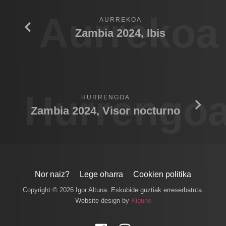
Aurrekoa
AURREKOA
Zambia 2024, Ibis
Hurrengo
HURRENGOA
Zambia 2024, Visor nocturno
Nor naiz?
Lege oharra
Cookien politika
Copyright © 2026 Igor Altuna. Eskubide guztiak erreserbatuta.
Website design by
Kigune