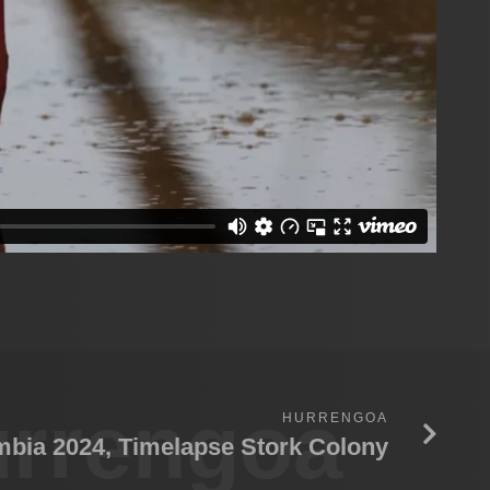
rrengoa
HURRENGOA
bia 2024, Timelapse Stork Colony