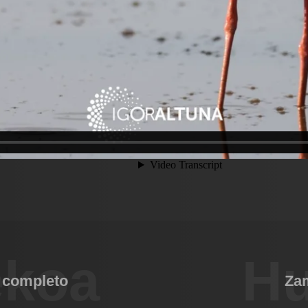
ekoa
Hu
 completo
Zam