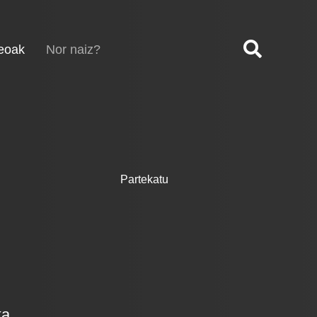
(current)
eoak
Nor naiz?
Partekatu
ka