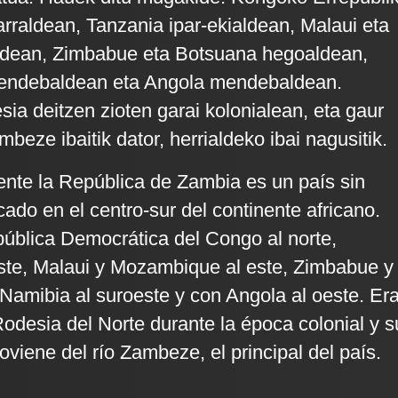
rraldean, Tanzania ipar-ekialdean, Malaui eta
dean, Zimbabue eta Botsuana hegoaldean,
endebaldean eta Angola mendebaldean.
sia deitzen zioten garai kolonialean, eta gaur
eze ibaitik dator, herrialdeko ibai nagusitik.
ente la República de Zambia es un país sin
cado en el centro-sur del continente africano.
pública Democrática del Congo al norte,
ste, Malaui y Mozambique al este, Zimbabue y
 Namibia al suroeste y con Angola al oeste. Er
desia del Norte durante la época colonial y s
viene del río Zambeze, el principal del país.