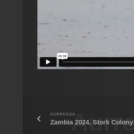
Aurr
AURREKOA
Zambia 2024, Stork Colony