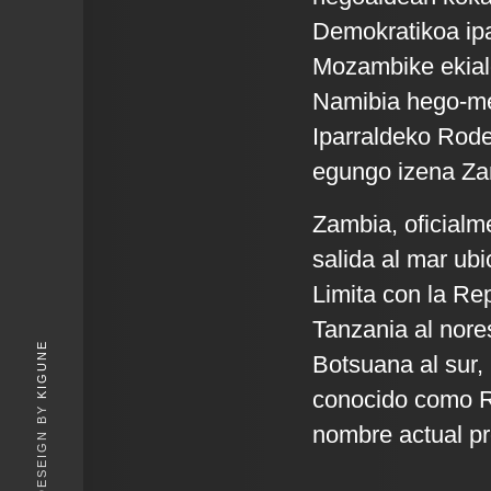
Demokratikoa ipa
Mozambike ekial
Namibia hego-m
Iparraldeko Rode
egungo izena Zamb
Zambia, oficialm
salida al mar ubi
Limita con la Re
Tanzania al nore
KIGUNE
Botsuana al sur,
conocido como Ro
nombre actual pro