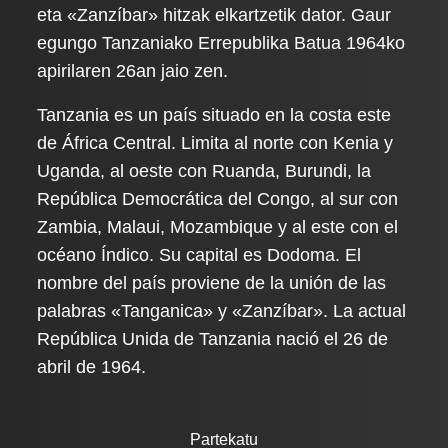
eta «Zanzíbar» hitzak elkartzetik dator. Gaur
egungo Tanzaniako Errepublika Batua 1964ko
apirilaren 26an jaio zen.
Tanzania es un país situado en la costa este
de África Central. Limita al norte con Kenia y
Uganda, al oeste con Ruanda, Burundi, la
República Democrática del Congo, al sur con
Zambia, Malaui, Mozambique y al este con el
océano Índico. Su capital es Dodoma. El
nombre del país proviene de la unión de las
palabras «Tanganica» y «Zanzíbar». La actual
República Unida de Tanzania nació el 26 de
abril de 1964.
Partekatu