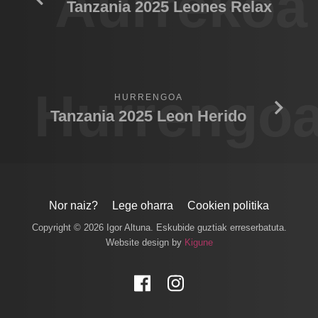
Aurrekoa
Tanzania 2025 Leones Relax
Hurrengo
HURRENGOA
Tanzania 2025 Leon Herido
Nor naiz?
Lege oharra
Cookien politika
Copyright © 2026 Igor Altuna. Eskubide guztiak erreserbatuta.
Website design by
Kigune
Facebook
Instagram