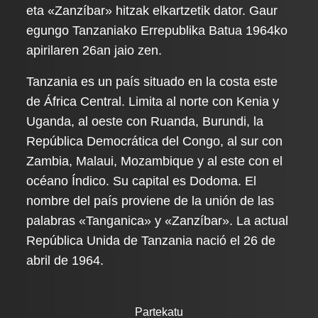
eta «Zanzíbar» hitzak elkartzetik dator. Gaur
egungo Tanzaniako Errepublika Batua 1964ko
apirilaren 26an jaio zen.
Tanzania es un país situado en la costa este
de África Central. Limita al norte con Kenia y
Uganda, al oeste con Ruanda, Burundi, la
República Democrática del Congo, al sur con
Zambia, Malaui, Mozambique y al este con el
océano Índico. Su capital es Dodoma. El
nombre del país proviene de la unión de las
palabras «Tanganica» y «Zanzíbar». La actual
República Unida de Tanzania nació el 26 de
abril de 1964.
Partekatu