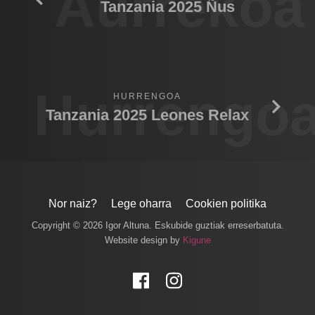
Aurrekoa
Tanzania 2025 Ñus
Hurrengo
HURRENGOA
Tanzania 2025 Leones Relax
Nor naiz?
Lege oharra
Cookien politika
Copyright © 2026 Igor Altuna. Eskubide guztiak erreserbatuta.
Website design by
Kigune
Facebook
Instagram