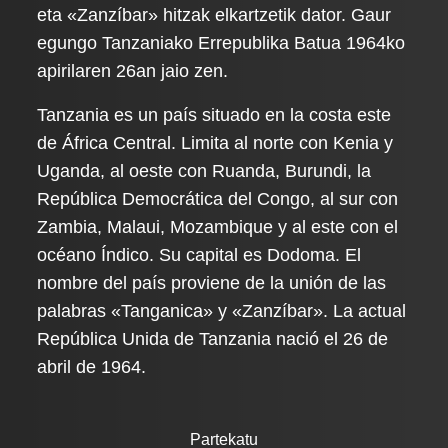
eta «Zanzíbar» hitzak elkartzetik dator. Gaur
egungo Tanzaniako Errepublika Batua 1964ko
apirilaren 26an jaio zen.
Tanzania es un país situado en la costa este
de África Central. Limita al norte con Kenia y
Uganda, al oeste con Ruanda, Burundi, la
República Democrática del Congo, al sur con
Zambia, Malaui, Mozambique y al este con el
océano Índico. Su capital es Dodoma. El
nombre del país proviene de la unión de las
palabras «Tanganica» y «Zanzíbar». La actual
República Unida de Tanzania nació el 26 de
abril de 1964.
Partekatu