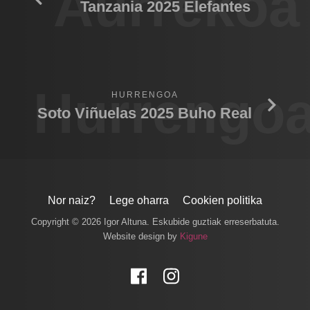
Aurrekoa
Tanzania 2025 Elefantes
Hurrengo
HURRENGOA
Soto Viñuelas 2025 Buho Real
Nor naiz?
Lege oharra
Cookien politika
Copyright © 2026 Igor Altuna. Eskubide guztiak erreserbatuta.
Website design by
Kigune
Facebook
Instagram