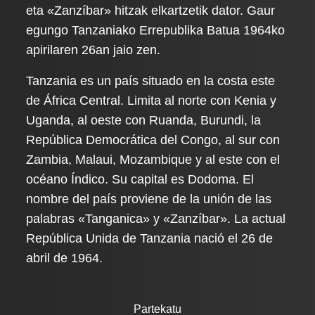
eta «Zanzíbar» hitzak elkartzetik dator. Gaur
egungo Tanzaniako Errepublika Batua 1964ko
apirilaren 26an jaio zen.
Tanzania es un país situado en la costa este
de África Central. Limita al norte con Kenia y
Uganda, al oeste con Ruanda, Burundi, la
República Democrática del Congo, al sur con
Zambia, Malaui, Mozambique y al este con el
océano Índico. Su capital es Dodoma. El
nombre del país proviene de la unión de las
palabras «Tanganica» y «Zanzíbar». La actual
República Unida de Tanzania nació el 26 de
abril de 1964.
Partekatu