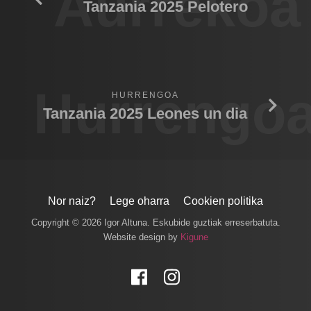
Aurrekoa
Tanzania 2025 Pelotero
Hurrengo
HURRENGOA
Tanzania 2025 Leones un dia
Nor naiz?
Lege oharra
Cookien politika
Copyright © 2026 Igor Altuna. Eskubide guztiak erreserbatuta.
Website design by
Kigune
Facebook
Instagram