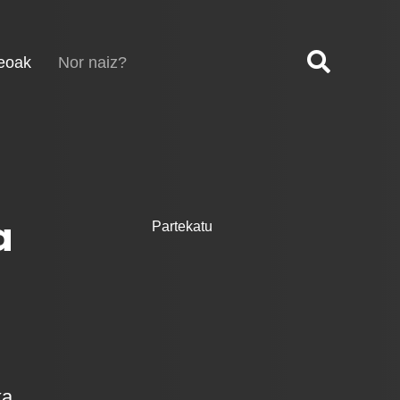
(current)
eoak
Nor naiz?
a
Partekatu
ka