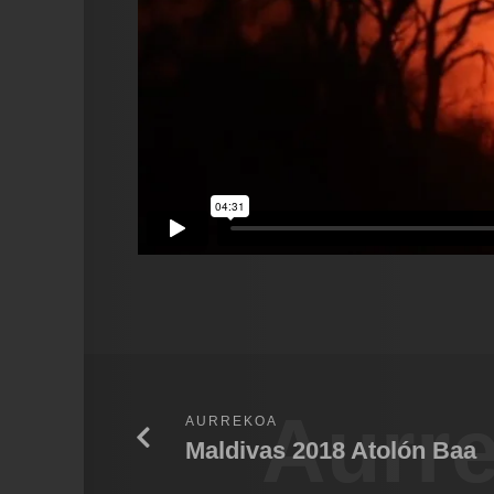
Aurr
AURREKOA
Maldivas 2018 Atolón Baa