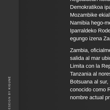
Demokratikoa ipa
Mozambike ekial
Namibia hego-m
Iparraldeko Rode
egungo izena Zamb
Zambia, oficialm
salida al mar ubi
Limita con la Re
Tanzania al nore
KIGUNE
Botsuana al sur,
conocido como Ro
nombre actual pro