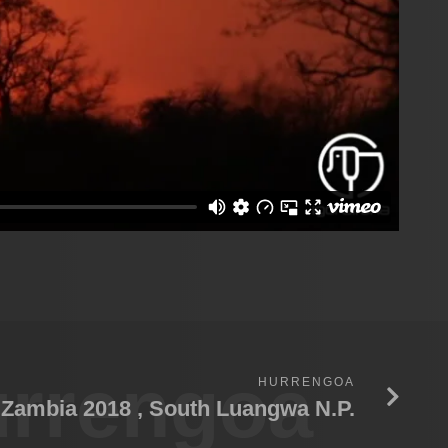
rrengoa
HURRENGOA
Zambia 2018 , South Luangwa N.P.