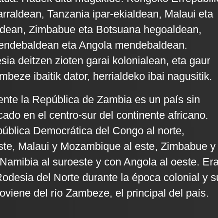
rraldean, Tanzania ipar-ekialdean, Malaui eta
dean, Zimbabue eta Botsuana hegoaldean,
endebaldean eta Angola mendebaldean.
sia deitzen zioten garai kolonialean, eta gaur
eze ibaitik dator, herrialdeko ibai nagusitik.
ente la República de Zambia es un país sin
cado en el centro-sur del continente africano.
pública Democrática del Congo al norte,
ste, Malaui y Mozambique al este, Zimbabue y
 Namibia al suroeste y con Angola al oeste. Er
desia del Norte durante la época colonial y s
viene del río Zambeze, el principal del país.