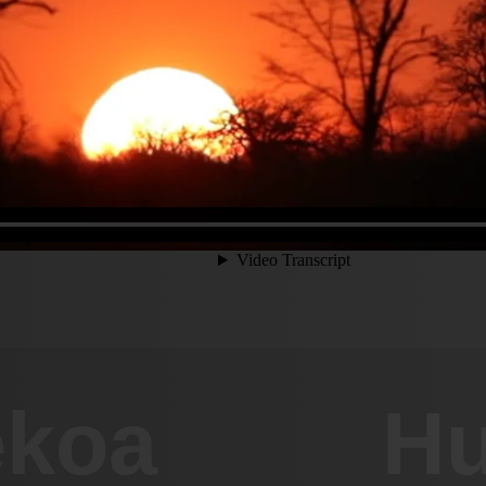
ekoa
Hu