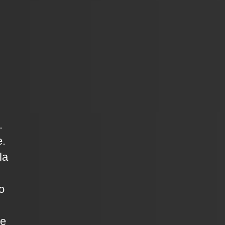
.
e.
la
o
de