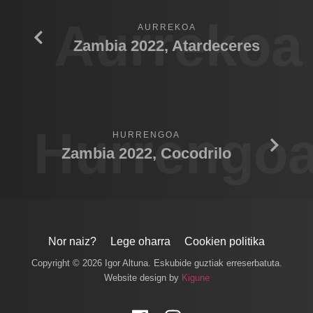
Aurrekoa
AURREKOA
Zambia 2022, Atardeceres
Hurrengo
HURRENGOA
Zambia 2022, Cocodrilo
Nor naiz?
Lege oharra
Cookien politika
Copyright © 2026 Igor Altuna. Eskubide guztiak erreserbatuta.
Website design by
Kigune