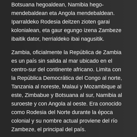
Botsuana hegoaldean, Namibia hego-
mendebaldean eta Angola mendebaldean.
Iparraldeko Rodesia deitzen zioten garai
kolonialean, eta gaur egungo izena Zambeze
ibaitik dator, herrialdeko ibai nagusitik.
Zambia, oficialmente la República de Zambia
es un país sin salida al mar ubicado en el
centro-sur del continente africano. Limita con
la República Democrática del Congo al norte,
Tanzania al noreste, Malaui y Mozambique al
este, Zimbabue y Botsuana al sur, Namibia al
suroeste y con Angola al oeste. Era conocido
como Rodesia del Norte durante la época
colonial y su nombre actual proviene del río
Zambeze, el principal del país.