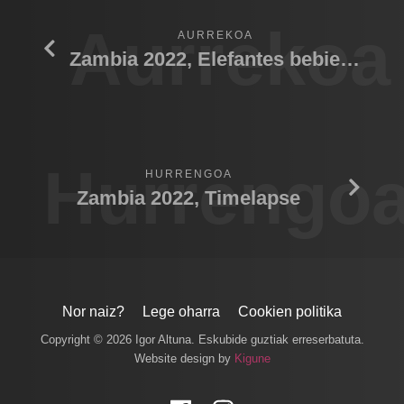
Aurrekoa
AURREKOA
Zambia 2022, Elefantes bebiendo agua
Hurrengo
HURRENGOA
Zambia 2022, Timelapse
Nor naiz?
Lege oharra
Cookien politika
Copyright © 2026 Igor Altuna. Eskubide guztiak erreserbatuta.
Website design by
Kigune