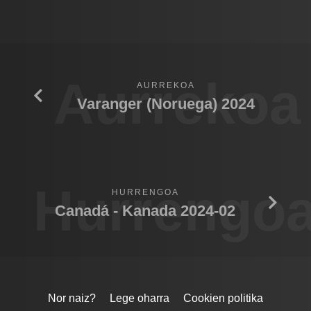
Aurrekoa
AURREKOA
Varanger (Noruega) 2024
Hurrengo
HURRENGOA
Canadá - Kanada 2024-02
Nor naiz?
Lege oharra
Cookien politika