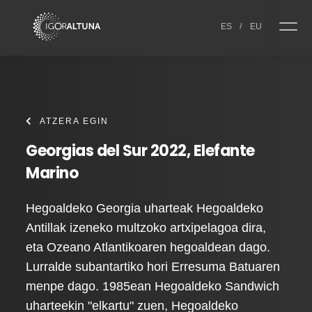
Skip to content
ES
/
EU
ATZERA EGIN
Georgias del Sur 2022, Elefante
Marino
Hegoaldeko Georgia uharteak Hegoaldeko
Antillak izeneko multzoko artxipelagoa dira,
eta Ozeano Atlantikoaren hegoaldean dago.
Lurralde subantartiko hori Erresuma Batuaren
menpe dago. 1985ean Hegoaldeko Sandwich
uharteekin "elkartu" zuen, Hegoaldeko