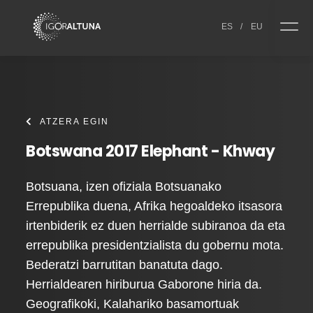
Skip to content
ES
/
EU
ATZERA EGIN
Botswana 2017 Elephant - Khway
Botsuana, izen ofiziala Botsuanako
Errepublika duena, Afrika hegoaldeko itsasora
irtenbiderik ez duen herrialde subiranoa da eta
errepublika presidentzialista du gobernu mota.
Bederatzi barrutitan banatuta dago.
Herrialdearen hiriburua Gaborone hiria da.
Geografikoki, Kalahariko basamortuak