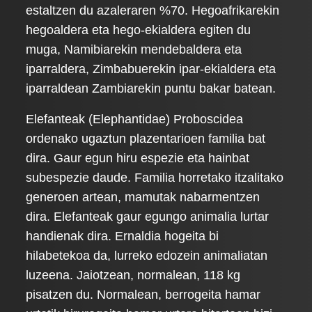
estaltzen du azaleraren %70. Hegoafrikarekin
hegoaldera eta hego-ekialdera egiten du
muga, Namibiarekin mendebaldera eta
iparraldera, Zimbabuerekin ipar-ekialdera eta
iparraldean Zambiarekin puntu bakar batean.
Elefanteak (Elephantidae) Proboscidea
ordenako ugaztun plazentarioen familia bat
dira. Gaur egun hiru espezie eta hainbat
subespezie daude. Familia horretako itzalitako
generoen artean, mamutak nabarmentzen
dira. Elefanteak gaur egungo animalia lurtar
handienak dira. Ernaldia hogeita bi
hilabetekoa da, lurreko edozein animaliatan
luzeena. Jaiotzean, normalean, 118 kg
pisatzen du. Normalean, berrogeita hamar