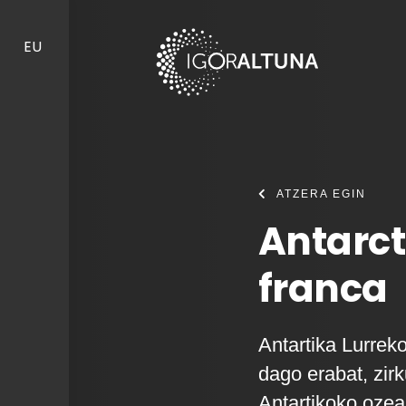
Skip to content
EU
ATZERA EGIN
Antarct
franca
Antartika Lurrek
dago erabat, zirk
Antartikoko ozea