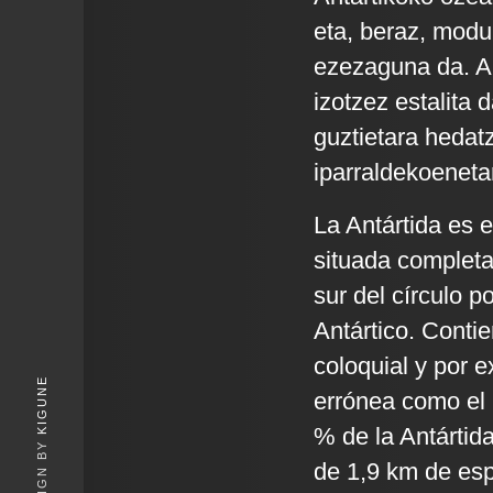
eta, beraz, modu
ezezaguna da. An
izotzez estalita 
guztietara hedat
iparraldekoenetar
La Antártida es e
situada completa
sur del círculo p
Antártico. Conti
coloquial y por 
KIGUNE
errónea como el 
% de la Antártida
de 1,9 km de esp