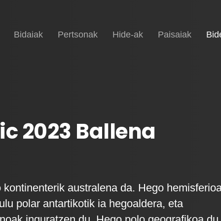
Hasiera
Bidaiak
Pertsonak
Hide-ak
Paisaiak
Bid
ic 2023 Ballena
o kontinenterik australena da. Hego hemisferio
ulu polar antartikotik ia hegoaldera, eta
noak inguratzen du. Hego polo geografikoa du