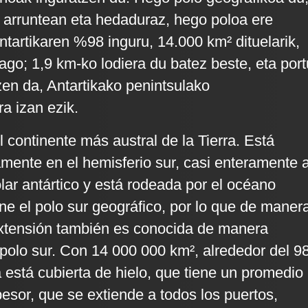
 arruntean eta hedaduraz, hego poloa ere
tartikaren %98 inguru, 14.000 km² dituelarik,
dago; 1,9 km-ko lodiera du batez beste, eta port
zen da, Antartikako penintsulako
a izan ezik.
l continente más austral de la Tierra. Está
mente en el hemisferio sur, casi enteramente a
olar antártico y está rodeada por el océano
ene el polo sur geográfico, por lo que de maner
extensión también es conocida de manera
polo sur. Con 14 000 000 km², alrededor del 9
 está cubierta de hielo, que tiene un promedio
esor, que se extiende a todos los puertos,