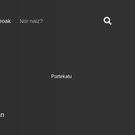
(current)
eoak
Nor naiz?
Partekatu
an
,