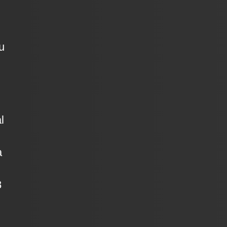
u
l
a
8