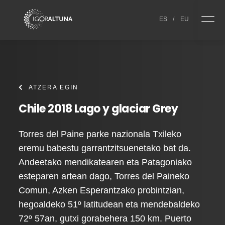
Skip to content
ES
/
EU
ATZERA EGIN
Chile 2018 Lago y glaciar Grey
Torres del Paine parke nazionala Txileko
eremu babestu garrantzitsuenetako bat da.
Andeetako mendikatearen eta Patagoniako
esteparen artean dago, Torres del Paineko
Comun, Azken Esperantzako probintzian,
hegoaldeko 51º latitudean eta mendebaldeko
72º 57an, gutxi gorabehera 150 km. Puerto