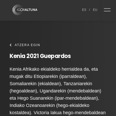
Skip to content
ES
/
EU
ATZERA EGIN
Kenia 2021 Guepardos
Kenia Afrikako ekialdeko herrialdea da, eta
mugak ditu Etiopiarekin (iparraldean),
Somaliarekin (ekialdean), Tanzaniarekin
(hegoaldean), Ugandarekin (mendebaldean)
eta Hego Suanarekin (ipar-mendebaldean),
Indiako Ozeanoarekin (hego-ekialdeko
kostaldea). Victoria lakua hego-mendebaldean