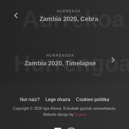
Aurrekoa
AURREKOA
Zambia 2020, Cebra
Hurrengo
HURRENGOA
Zambia 2020, Timelapse
Nor naiz?
Lege oharra
Cookien politika
Copyright © 2026 Igor Altuna. Eskubide guztiak erreserbatuta.
Website design by
Kigune