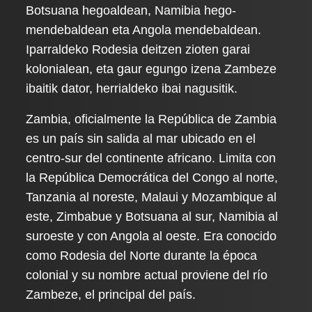
Botsuana hegoaldean, Namibia hego-
mendebaldean eta Angola mendebaldean.
Iparraldeko Rodesia deitzen zioten garai
kolonialean, eta gaur egungo izena Zambeze
ibaitik dator, herrialdeko ibai nagusitik.
Zambia, oficialmente la República de Zambia
es un país sin salida al mar ubicado en el
centro-sur del continente africano. Limita con
la República Democrática del Congo al norte,
Tanzania al noreste, Malaui y Mozambique al
este, Zimbabue y Botsuana al sur, Namibia al
suroeste y con Angola al oeste. Era conocido
como Rodesia del Norte durante la época
colonial y su nombre actual proviene del río
Zambeze, el principal del país.