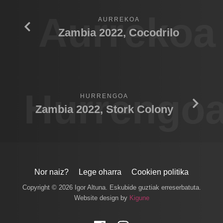
Aurrekoa
AURREKOA
Zambia 2022, Cocodrilo
Hurrengo
HURRENGOA
Zambia 2022, Stork Colony
Nor naiz?
Lege oharra
Cookien politika
Copyright © 2026 Igor Altuna. Eskubide guztiak erreserbatuta.
Website design by
Kigune