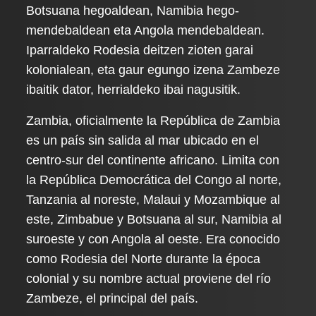
Botsuana hegoaldean, Namibia hego-
mendebaldean eta Angola mendebaldean.
Iparraldeko Rodesia deitzen zioten garai
kolonialean, eta gaur egungo izena Zambeze
ibaitik dator, herrialdeko ibai nagusitik.
Zambia, oficialmente la República de Zambia
es un país sin salida al mar ubicado en el
centro-sur del continente africano. Limita con
la República Democrática del Congo al norte,
Tanzania al noreste, Malaui y Mozambique al
este, Zimbabue y Botsuana al sur, Namibia al
suroeste y con Angola al oeste. Era conocido
como Rodesia del Norte durante la época
colonial y su nombre actual proviene del río
Zambeze, el principal del país.