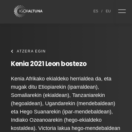
Skip to content
ES
/
EU
ATZERA EGIN
Kenia 2021 Leon bostezo
Kenia Afrikako ekialdeko herrialdea da, eta
mugak ditu Etiopiarekin (iparraldean),
Somaliarekin (ekialdean), Tanzaniarekin
(hegoaldean), Ugandarekin (mendebaldean)
eta Hego Suanarekin (ipar-mendebaldean),
Indiako Ozeanoarekin (hego-ekialdeko
kostaldea). Victoria lakua hego-mendebaldean