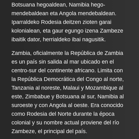
Botsuana hegoaldean, Namibia hego-
mendebaldean eta Angola mendebaldean.
Iparraldeko Rodesia deitzen zioten garai
kolonialean, eta gaur egungo izena Zambeze
ibaitik dator, herrialdeko ibai nagusitik.
Zambia, oficialmente la República de Zambia
es un país sin salida al mar ubicado en el
centro-sur del continente africano. Limita con
la República Democrática del Congo al norte,
Tanzania al noreste, Malaui y Mozambique al
este, Zimbabue y Botsuana al sur, Namibia al
suroeste y con Angola al oeste. Era conocido
como Rodesia del Norte durante la época
colonial y su nombre actual proviene del río
Zambeze, el principal del país.