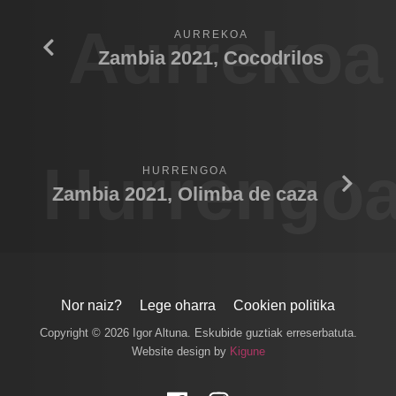
Aurrekoa
AURREKOA
Zambia 2021, Cocodrilos
Hurrengo
HURRENGOA
Zambia 2021, Olimba de caza
Nor naiz?
Lege oharra
Cookien politika
Copyright © 2026 Igor Altuna. Eskubide guztiak erreserbatuta.
Website design by
Kigune