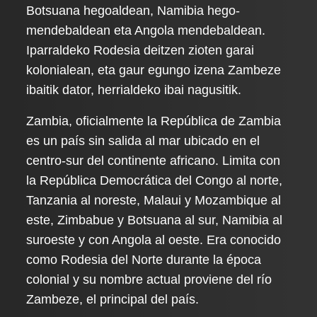
Botsuana hegoaldean, Namibia hego-
mendebaldean eta Angola mendebaldean.
Iparraldeko Rodesia deitzen zioten garai
kolonialean, eta gaur egungo izena Zambeze
ibaitik dator, herrialdeko ibai nagusitik.
Zambia, oficialmente la República de Zambia
es un país sin salida al mar ubicado en el
centro-sur del continente africano. Limita con
la República Democrática del Congo al norte,
Tanzania al noreste, Malaui y Mozambique al
este, Zimbabue y Botsuana al sur, Namibia al
suroeste y con Angola al oeste. Era conocido
como Rodesia del Norte durante la época
colonial y su nombre actual proviene del río
Zambeze, el principal del país.