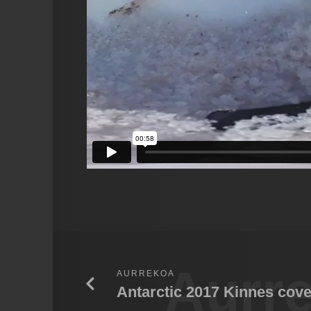
Aurr
AURREKOA
Antarctic 2017 Kinnes cove