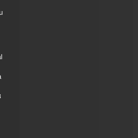
u
l
a
8