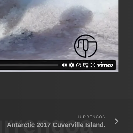
rrengoa
HURRENGOA
Antarctic 2017 Cuverville Island.