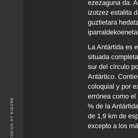
ezezaguna da. An
izotzez estalita 
guztietara hedat
iparraldekoenetar
La Antártida es e
situada completa
sur del círculo p
Antártico. Conti
coloquial y por 
errónea como el 
KIGUNE
% de la Antártida
de 1,9 km de esp
excepto a los má