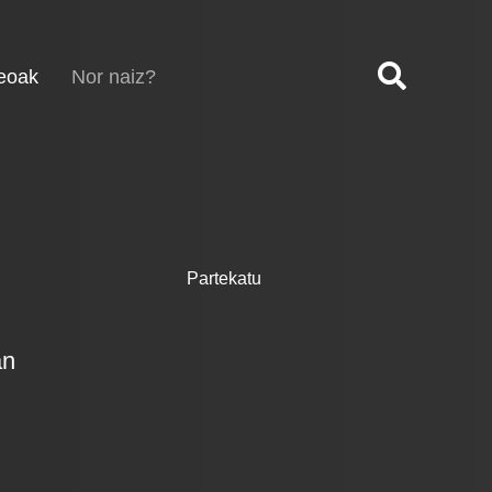
(current)
eoak
Nor naiz?
Partekatu
an
,