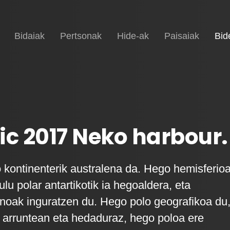
Hasiera
Bidaiak
Pertsonak
Hide-ak
Paisaiak
Bid
ic 2017 Neko harbour.
o kontinenterik australena da. Hego hemisferio
ulu polar antartikotik ia hegoaldera, eta
noak inguratzen du. Hego polo geografikoa du
 arruntean eta hedaduraz, hego poloa ere