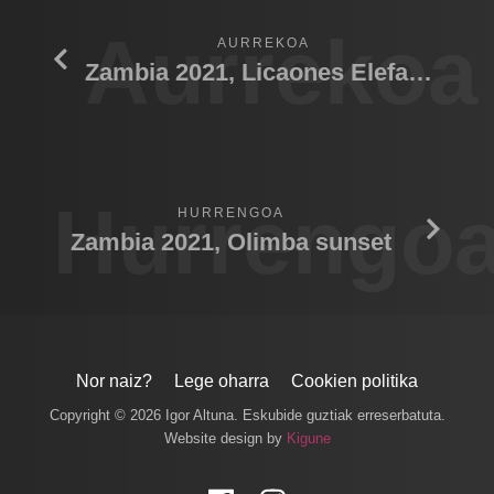
Aurrekoa
AURREKOA
Zambia 2021, Licaones Elefante
Hurrengo
HURRENGOA
Zambia 2021, Olimba sunset
Nor naiz?
Lege oharra
Cookien politika
Copyright © 2026 Igor Altuna. Eskubide guztiak erreserbatuta.
Website design by
Kigune