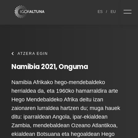
Skip to content
ES
/
EU
ATZERA EGIN
Namibia 2021, Onguma
Namibia Afrikako hego-mendebaldeko
herrialdea da, eta 1960ko hamarraldira arte
Hego Mendebaldeko Afrika deitu izan
zaionaren lurraldea hartzen du; muga hauek
ditu: iparraldean Angola, ipar-ekialdean
Zambia, mendebaldean Ozeano Atlantikoa,
ekialdean Botsuana eta hegoaldean Hego