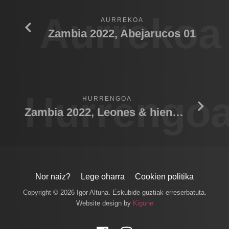
Aurrekoa
AURREKOA
Zambia 2022, Abejarucos 01
Hurrengo
HURRENGOA
Zambia 2022, Leones & hienas 03
Nor naiz?
Lege oharra
Cookien politika
Copyright © 2026 Igor Altuna. Eskubide guztiak erreserbatuta.
Website design by
Kigune