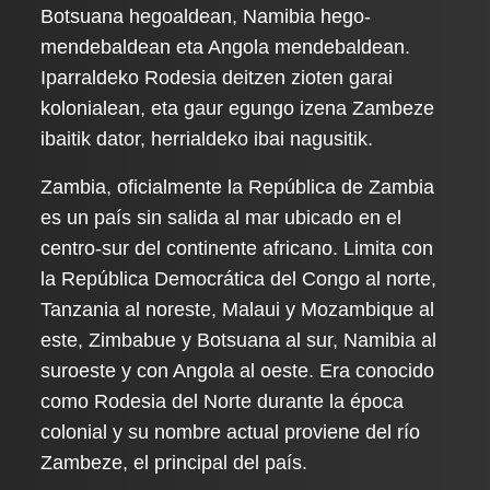
Botsuana hegoaldean, Namibia hego-
mendebaldean eta Angola mendebaldean.
Iparraldeko Rodesia deitzen zioten garai
kolonialean, eta gaur egungo izena Zambeze
ibaitik dator, herrialdeko ibai nagusitik.
Zambia, oficialmente la República de Zambia
es un país sin salida al mar ubicado en el
centro-sur del continente africano. Limita con
la República Democrática del Congo al norte,
Tanzania al noreste, Malaui y Mozambique al
este, Zimbabue y Botsuana al sur, Namibia al
suroeste y con Angola al oeste. Era conocido
como Rodesia del Norte durante la época
colonial y su nombre actual proviene del río
Zambeze, el principal del país.