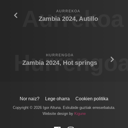
Aurrekoa
AURREKOA
Zambia 2024, Autillo
Hurrengo
HURRENGOA
Zambia 2024, Hot springs
Nor naiz?
Lege oharra
Cookien politika
Copyright © 2026 Igor Altuna. Eskubide guztiak erreserbatuta.
Website design by
Kigune