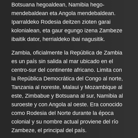
Botsuana hegoaldean, Namibia hego-
mendebaldean eta Angola mendebaldean.
Iparraldeko Rodesia deitzen zioten garai
kolonialean, eta gaur egungo izena Zambeze
ibaitik dator, herrialdeko ibai nagusitik.
Zambia, oficialmente la República de Zambia
es un país sin salida al mar ubicado en el
centro-sur del continente africano. Limita con
la República Democrática del Congo al norte,
Tanzania al noreste, Malaui y Mozambique al
este, Zimbabue y Botsuana al sur, Namibia al
suroeste y con Angola al oeste. Era conocido
como Rodesia del Norte durante la época
colonial y su nombre actual proviene del río
Zambeze, el principal del país.