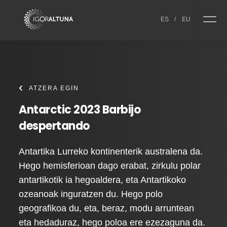
Skip to content
ES
/
EU
ATZERA EGIN
Antarctic 2023 Barbijo
despertando
Antartika Lurreko kontinenterik australena da.
Hego hemisferioan dago erabat, zirkulu polar
antartikotik ia hegoaldera, eta Antartikoko
ozeanoak inguratzen du. Hego polo
geografikoa du, eta, beraz, modu arruntean
eta hedaduraz, hego poloa ere ezezaguna da.