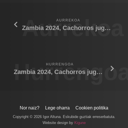
Aurrekoa
AURREKOA
Zambia 2024, Cachorros jugando 01
Hurrengo
HURRENGOA
Zambia 2024, Cachorros jugando 03
Nor naiz?
Lege oharra
Cookien politika
Copyright © 2026 Igor Altuna. Eskubide guztiak erreserbatuta.
Website design by
Kigune