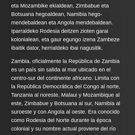
eta Mozambike ekialdean, Zimbabue eta
Botsuana hegoaldean, Namibia hego-
mendebaldean eta Angola mendebaldean.
Iparraldeko Rodesia deitzen zioten garai
kolonialean, eta gaur egungo izena Zambeze
ibaitik dator, herrialdeko ibai nagusitik.
Zambia, oficialmente la República de Zambia
es un país sin salida al mar ubicado en el
centro-sur del continente africano. Limita con
la República Democrática del Congo al norte,
Tanzania al noreste, Malaui y Mozambique al
este, Zimbabue y Botsuana al sur, Namibia al
suroeste y con Angola al oeste. Era conocido
como Rodesia del Norte durante la época
colonial y su nombre actual proviene del río