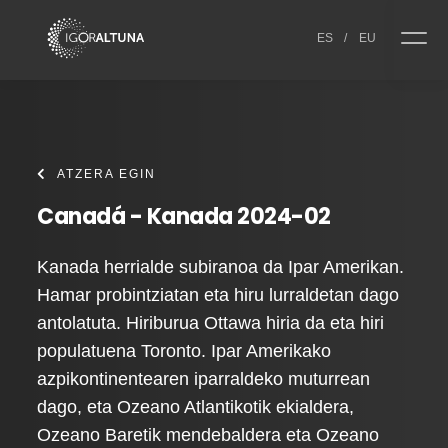
Skip to content
ES
/
EU
ATZERA EGIN
Canadá - Kanada 2024-02
Kanada herrialde subiranoa da Ipar Amerikan.
Hamar probintziatan eta hiru lurraldetan dago
antolatuta. Hiriburua Ottawa hiria da eta hiri
populatuena Toronto. Ipar Amerikako
azpikontinentearen iparraldeko muturrean
dago, eta Ozeano Atlantikotik ekialdera,
Ozeano Baretik mendebaldera eta Ozeano