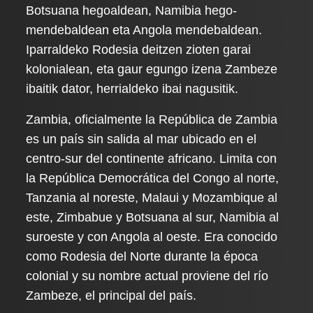
Botsuana hegoaldean, Namibia hego-
mendebaldean eta Angola mendebaldean.
Iparraldeko Rodesia deitzen zioten garai
kolonialean, eta gaur egungo izena Zambeze
ibaitik dator, herrialdeko ibai nagusitik.
Zambia, oficialmente la República de Zambia
es un país sin salida al mar ubicado en el
centro-sur del continente africano. Limita con
la República Democrática del Congo al norte,
Tanzania al noreste, Malaui y Mozambique al
este, Zimbabue y Botsuana al sur, Namibia al
suroeste y con Angola al oeste. Era conocido
como Rodesia del Norte durante la época
colonial y su nombre actual proviene del río
Zambeze, el principal del país.