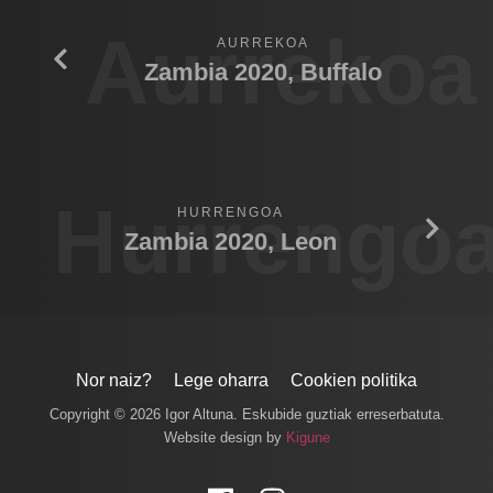
Aurrekoa
AURREKOA
Zambia 2020, Buffalo
Hurrengo
HURRENGOA
Zambia 2020, Leon
Nor naiz?
Lege oharra
Cookien politika
Copyright © 2026 Igor Altuna. Eskubide guztiak erreserbatuta.
Website design by
Kigune