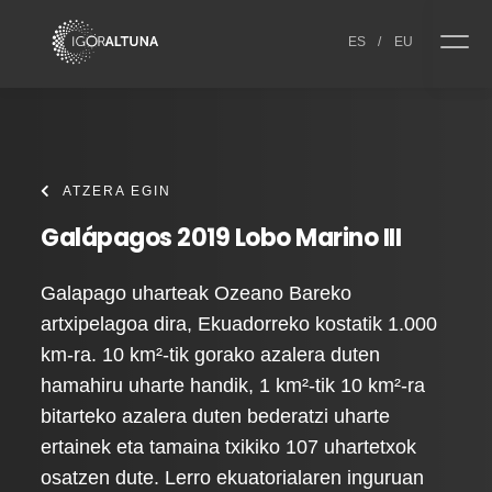
Skip to content
ES
/
EU
ATZERA EGIN
Galápagos 2019 Lobo Marino III
Galapago uharteak Ozeano Bareko
artxipelagoa dira, Ekuadorreko kostatik 1.000
km-ra. 10 km²-tik gorako azalera duten
hamahiru uharte handik, 1 km²-tik 10 km²-ra
bitarteko azalera duten bederatzi uharte
ertainek eta tamaina txikiko 107 uhartetxok
osatzen dute. Lerro ekuatorialaren inguruan