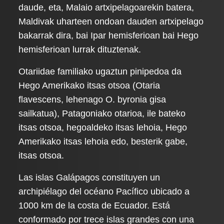
daude, eta, Malaio artxipelagoarekin batera,
Maldivak uharteen ondoan dauden artxipelago
bakarrak dira, bai Ipar hemisferioan bai Hego
hemisferioan lurrak dituztenak.
Otariidae familiako ugaztun pinipedoa da
Hego Amerikako itsas otsoa (Otaria
flavescens, lehenago O. byronia gisa
sailkatua), Patagoniako otarioa, ile bateko
itsas otsoa, hegoaldeko itsas lehoia, Hego
Amerikako itsas lehoia edo, besterik gabe,
itsas otsoa.
Las islas Galápagos constituyen un
archipiélago del océano Pacífico ubicado a
1000 km de la costa de Ecuador. Está
conformado por trece islas grandes con una