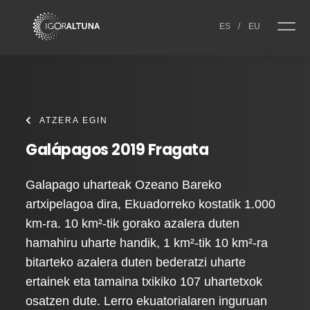
Skip to content
ES
/
EU
ATZERA EGIN
Galápagos 2019 Fragata
Galapago uharteak Ozeano Bareko
artxipelagoa dira, Ekuadorreko kostatik 1.000
km-ra. 10 km²-tik gorako azalera duten
hamahiru uharte handik, 1 km²-tik 10 km²-ra
bitarteko azalera duten bederatzi uharte
ertainek eta tamaina txikiko 107 uhartetxok
osatzen dute. Lerro ekuatorialaren inguruan