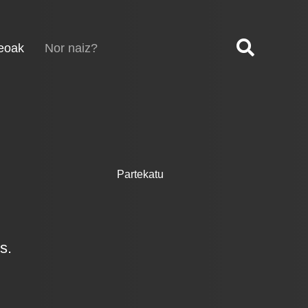
(current)
eoak
Nor naiz?
Partekatu
s.