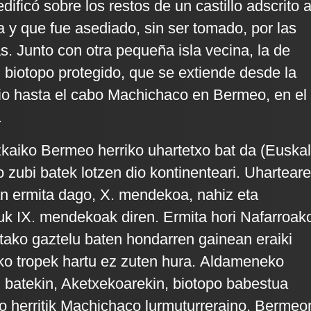
dificó sobre los restos de un castillo adscrito a
 y que fue asediado, sin ser tomado, por las
s. Junto con otra pequeña isla vecina, la de
 biotopo protegido, que se extiende desde la
io hasta el cabo Machichaco en Bermeo, en el
.
kaiko Bermeo herriko uhartetxo bat da (Euskal
o zubi batek lotzen dio kontinenteari. Uhartear
n ermita dago, X. mendekoa, nahiz eta
uk IX. mendekoak diren. Ermita hori Nafarroak
itako gaztelu baten hondarren gainean eraiki
ko tropek hartu ez zuten hura. Aldameneko
ki batekin, Aketxekoarekin, biotopo babestua
o herritik Machichaco lurmuturreraino, Bermeo