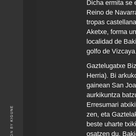
Dicha ermita se e
Reino de Navarra
tropas castellana
Aketxe, forma un
localidad de Bak
golfo de Vizcaya
Gaztelugatxe Biz
Herria). Bi arkuk
gainean San Joa
aurkikuntza batz
Erresumari atxik
KIGUNE
zen, eta Gaztela
beste uharte txi
osatzen du, Baki