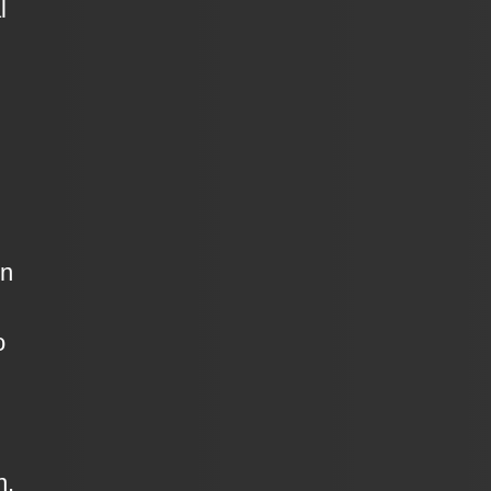
l
en
o
n,