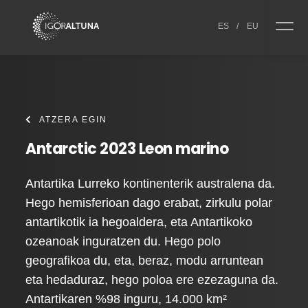
Skip to content
ES
/
EU
ATZERA EGIN
Antarctic 2023 Leon marino
Antartika Lurreko kontinenterik australena da.
Hego hemisferioan dago erabat, zirkulu polar
antartikotik ia hegoaldera, eta Antartikoko
ozeanoak inguratzen du. Hego polo
geografikoa du, eta, beraz, modu arruntean
eta hedaduraz, hego poloa ere ezezaguna da.
Antartikaren %98 inguru, 14.000 km²