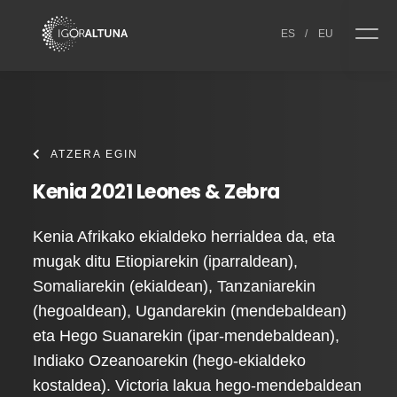
Skip to content
ES
/
EU
ATZERA EGIN
Kenia 2021 Leones & Zebra
Kenia Afrikako ekialdeko herrialdea da, eta
mugak ditu Etiopiarekin (iparraldean),
Somaliarekin (ekialdean), Tanzaniarekin
(hegoaldean), Ugandarekin (mendebaldean)
eta Hego Suanarekin (ipar-mendebaldean),
Indiako Ozeanoarekin (hego-ekialdeko
kostaldea). Victoria lakua hego-mendebaldean