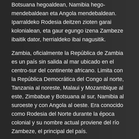
Botsuana hegoaldean, Namibia hego-
mendebaldean eta Angola mendebaldean.
Iparraldeko Rodesia deitzen zioten garai
kolonialean, eta gaur egungo izena Zambeze
ibaitik dator, herrialdeko ibai nagusitik.
Zambia, oficialmente la República de Zambia
es un país sin salida al mar ubicado en el
centro-sur del continente africano. Limita con
la República Democrática del Congo al norte,
Tanzania al noreste, Malaui y Mozambique al
este, Zimbabue y Botsuana al sur, Namibia al
suroeste y con Angola al oeste. Era conocido
como Rodesia del Norte durante la época
colonial y su nombre actual proviene del río
Zambeze, el principal del país.