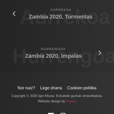
Aurrekoa
AURREKOA
Zambia 2020, Tormentas
Hurrengo
HURRENGOA
Zambia 2020, Impalas
Nor naiz?
Lege oharra
Cookien politika
Copyright © 2026 Igor Altuna. Eskubide guztiak erreserbatuta.
Website design by
Kigune