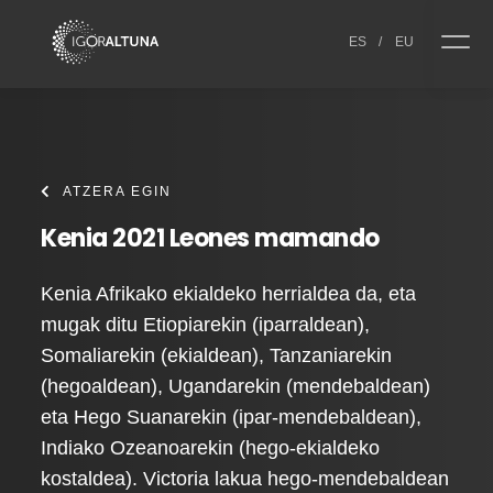
Skip to content
ES
/
EU
ATZERA EGIN
Kenia 2021 Leones mamando
Kenia Afrikako ekialdeko herrialdea da, eta
mugak ditu Etiopiarekin (iparraldean),
Somaliarekin (ekialdean), Tanzaniarekin
(hegoaldean), Ugandarekin (mendebaldean)
eta Hego Suanarekin (ipar-mendebaldean),
Indiako Ozeanoarekin (hego-ekialdeko
kostaldea). Victoria lakua hego-mendebaldean