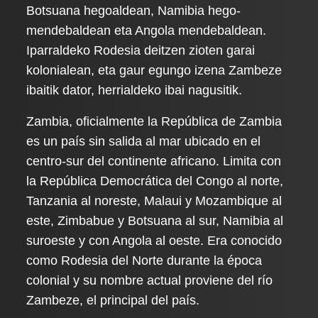
Botsuana hegoaldean, Namibia hego-
mendebaldean eta Angola mendebaldean.
Iparraldeko Rodesia deitzen zioten garai
kolonialean, eta gaur egungo izena Zambeze
ibaitik dator, herrialdeko ibai nagusitik.
Zambia, oficialmente la República de Zambia
es un país sin salida al mar ubicado en el
centro-sur del continente africano. Limita con
la República Democrática del Congo al norte,
Tanzania al noreste, Malaui y Mozambique al
este, Zimbabue y Botsuana al sur, Namibia al
suroeste y con Angola al oeste. Era conocido
como Rodesia del Norte durante la época
colonial y su nombre actual proviene del río
Zambeze, el principal del país.