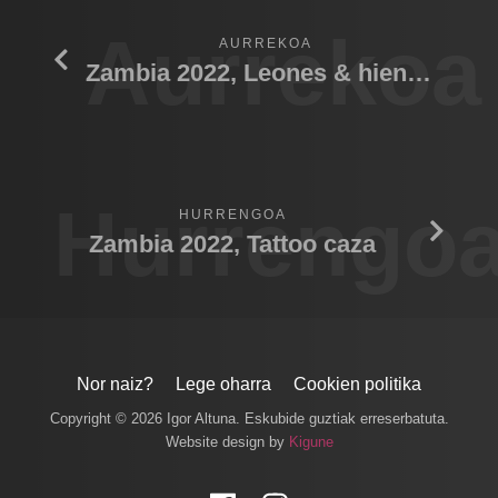
Aurrekoa
AURREKOA
Zambia 2022, Leones & hienas 03
Hurrengo
HURRENGOA
Zambia 2022, Tattoo caza
Nor naiz?
Lege oharra
Cookien politika
Copyright © 2026 Igor Altuna. Eskubide guztiak erreserbatuta.
Website design by
Kigune