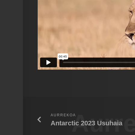
Aurr
AURREKOA
Antarctic 2023 Usuhaia