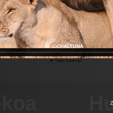
ekoa
Hu
Z