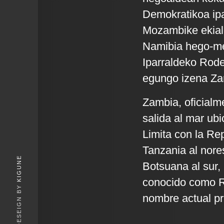
Demokratikoa ipa
Mozambike ekial
Namibia hego-m
Iparraldeko Rode
egungo izena Zamb
Zambia, oficialm
salida al mar ubi
Limita con la Re
Tanzania al nore
KIGUNE
Botsuana al sur,
conocido como Ro
nombre actual pro