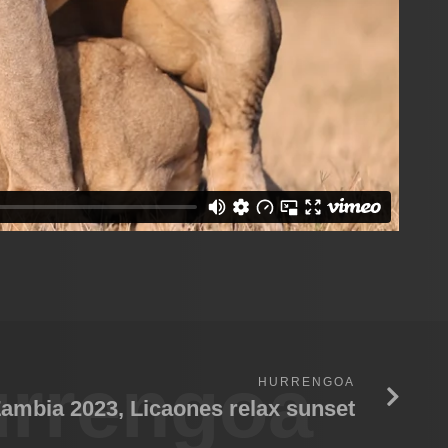
rrengoa
HURRENGOA
ambia 2023, Licaones relax sunset