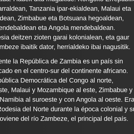
rraldean, Tanzania ipar-ekialdean, Malaui eta
dean, Zimbabue eta Botsuana hegoaldean,
endebaldean eta Angola mendebaldean.
sia deitzen zioten garai kolonialean, eta gaur
eze ibaitik dator, herrialdeko ibai nagusitik.
ente la República de Zambia es un país sin
cado en el centro-sur del continente africano.
pública Democrática del Congo al norte,
ste, Malaui y Mozambique al este, Zimbabue y
 Namibia al suroeste y con Angola al oeste. Er
desia del Norte durante la época colonial y s
viene del río Zambeze, el principal del país.