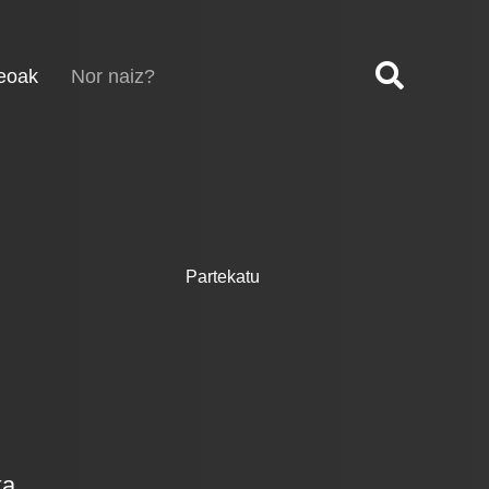
(current)
eoak
Nor naiz?
Partekatu
ka